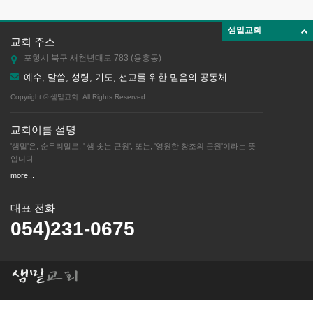
샘밑교회
교회 주소
포항시 북구 새천년대로 783 (용흥동)
예수, 말씀, 성령, 기도, 선교를 위한 믿음의 공동체
Copyright © 샘밑교회. All Rights Reserved.
교회이름 설명
'샘밑'은, 순우리말로, ' 샘 솟는 근원', 또는, '영원한 창조의 근원'이라는 뜻
입니다.
more...
대표 전화
054)231-0675