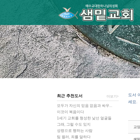
Sketchbook5, 스케치북5
Sketchbook5, 스케치북5
Sketchbook5, 스케치북5
Sketchbook5, 스케치북5
도서 
최근 추천도서
더보기
세요.
모두가 자신의 믿음 없음과 싸우...
이것이 복음이다
1세기 교회를 형성한 낯선 얼굴들
그래, 그럴 수도 있지
교양
성령으로 행하는 사람
팀 켈러, 죄를 말하다
샘