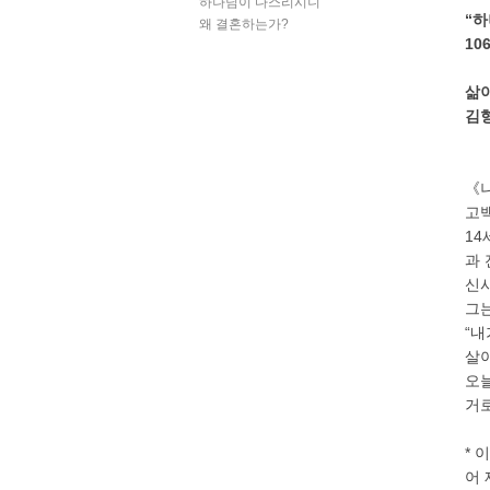
하나님이 다스리시니
“
왜 결혼하는가?
10
삶이
김
《
고
14
과 
신사
그는
“내
살
오늘
거로
* 
어 