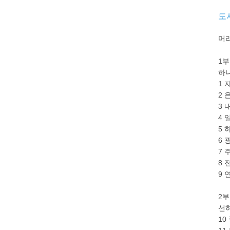
도
머
1부
하
1 
2 
3 
4 
5 
6 
7 
8 
9 
2부
선
10