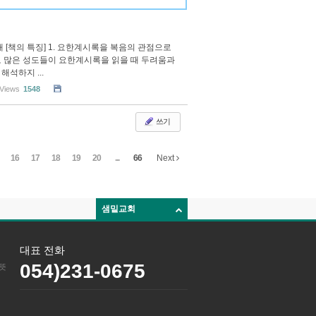
개 [책의 특징] 1. 요한계시록을 복음의 관점으로
도 많은 성도들이 요한계시록을 읽을 때 두려움과
석하지 ...
Views
1548
쓰기
16
17
18
19
20
...
66
Next
샘밑교회
대표 전화
054)231-0675
 뜻