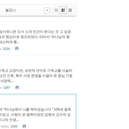
설교
(2)
List
Zine
Gallery
 : 성서유니온 도서 소개 인간이 된다는 것 그 성경
님의 형상으로 창조되었다. 따라서 ‘하나님의 형
신하여 통...
ws
1134
개 ❝기독교 교양이란, 보편적 언어로 기독교를 서술하
년간 인류, 특히 서양 문명을 이끌어 온 중심 기둥
양력,...
ws
1287
소개 “하나님께서 나를 택하셨습니다.” 106세 철학
이었고, 사랑이 곧 철학이었던 김형석 교수의 깊
의 인생,...
Views
1594