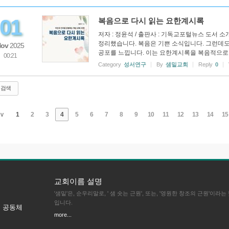
01
복음으로 다시 읽는 요한계시록
저자 : 정윤석 / 출판사 : 기독교포털뉴스 도서 소
정리했습니다. 복음은 기쁜 소식입니다. 그런데
ov
2025
공포를 느낍니다. 이는 요한계시록을 복음적으로 해
00:21
Category
성서연구
By
샘밑교회
Reply
0
검색
v
1
2
3
4
5
6
7
8
9
10
11
12
13
14
15
교회이름 설명
'샘밑'은, 순우리말로, ' 샘 솟는 근원', 또는, '영원한 창조의 근원'이라는
입니다.
의 공동체
more...