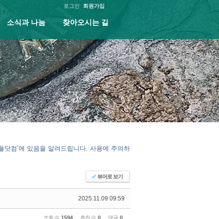
로그인
회원가입
소식과 나눔
찾아오시는 길
피플닷컴’에 있음을 알려드립니다. 사용에 주의하
✔
뷰어로 보기
2025.11.09 09:59
조회 수
1594
추천 수
0
댓글
0