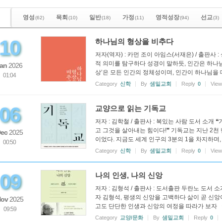
영성
목회
일반
가정
영적성장
선교
(62)
(10)
(18)
(11)
(94)
(3)
10
하나님의 형상을 비추다
저자(역자) : 카먼 조이 아임스(서재은) / 출판사
적 의미를 탐구하다 성경이 말하듯, 인간은 하나
an
2026
상’은 모든 인간의 정체성이며, 인간이 하나님을 대
01:04
Category
신학
By
샘밑교회
Reply
0
Vie
06
교양으로 읽는 기독교
저자 : 김학철 / 출판사 : 복있는 사람 도서 소
고 그것을 살아내는 힘이다!❞ 기독교는 지난 2천 
ec
2025
이었다. 지금도 세계 인구의 3분의 1을 차지하며, 서
00:50
Category
신학
By
샘밑교회
Reply
0
Vie
09
나의 인생, 나의 신앙
저자 : 김형석 / 출판사 : 도서출판 두란노 도서 
자 김형석, 평생의 신앙을 고백하다 삶이 곧 신앙
ov
2025
고도 단단한 인생과 신앙의 여정을 따라가 보자 《나
09:59
Category
교양/문화
By
샘밑교회
Reply
0