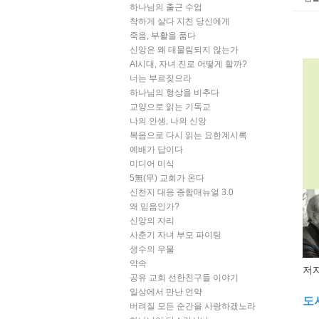
하나님의 출근 수업
착하게 살다 지친 당신에게
죽음, 부활을 품다
신앙은 왜 대물림되지 않는가
AI시대, 자녀 진로 어떻게 할까?
너는 부르짖으라
하나님의 형상을 비추다
교양으로 읽는 기독교
나의 인생, 나의 신앙
복음으로 다시 읽는 요한계시록
예배가 답이다
미디어 미식
5無(무) 교회가 온다
신천지 대응 종합매뉴얼 3.0
왜 믿음인가?
신앙의 자리
사춘기 자녀 부모 파이팅
생수의 우물
약속
저자
공유 교회 선한친구들 이야기
일상에서 만난 언약
도
버려질 모든 순간을 사랑하겠노라