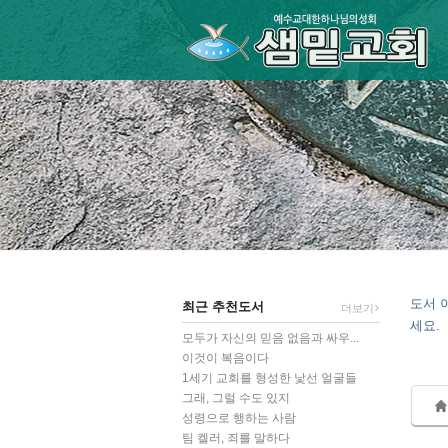
Sketchbook5, 스케치북5
Sketchbook5, 스케치북5
Sketchbook5, 스케치북5
Sketchbook5, 스케치북5
도서 
최근 추천도서
더보기
세요.
모두가 자신의 믿음 없음과 싸우...
이것이 복음이다
1세기 교회를 형성한 낯선 얼굴들
그래, 그럴 수도 있지
성령으로 행하는 사람
팀 켈러, 죄를 말하다