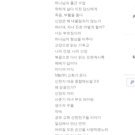
하나님의 출근 수업
착하게 살다 지친 당신에게
죽음, 부활을 품다
신앙은 왜 대물림되지 않는가
AI시대, 자녀 진로 어떻게 할까?
너는 부르짖으라
하나님의 형상을 비추다
교양으로 읽는 기독교
나의 인생, 나의 신앙
M
복음으로 다시 읽는 요한계시록
예배가 답이다
미디어 미식
5無(무) 교회가 온다
신천지 대응 종합매뉴얼 3.0
왜 믿음인가?
신앙의 자리
사춘기 자녀 부모 파이팅
생수의 우물
약속
공유 교회 선한친구들 이야기
일상에서 만난 언약
버려질 모든 순간을 사랑하겠노라