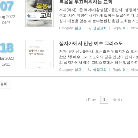
07
복음을 부끄러워하는 교회
저자(역자) : 존 맥아더(황성철) / 출판사 : 생
경고! 시장 지향적 사역? 새 철학은 노골적이다.
Aug
2022
심과 애정을 얻는 데 능수능란한 한편 교회는 자신의
04:07
Category
설교
By
샘밑교회
Reply
0
Vie
18
십자가에서 만난 예수 그리스도
저자: 유기성 / 출판사: 도서출판 위드지저스 도
왔던 책! 예수 그리스도와의 깊은 만남의 십자가로
ar
2020
의 십자가에서 예수 그리스도께서 하신 일곱 마디 
19:21
Category
설교
By
샘밑교회
Reply
0
Vie
검색
Prev
1
Next