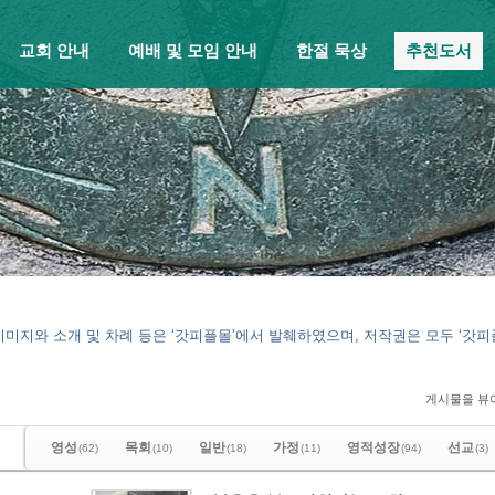
교회 안내
예배 및 모임 안내
한절 묵상
추천도서
이미지와 소개 및 차례 등은 ‘갓피플몰’에서 발췌하였으며, 저작권은 모두 ‘갓
게시물을 뷰
영성
목회
일반
가정
영적성장
선교
(62)
(10)
(18)
(11)
(94)
(3)