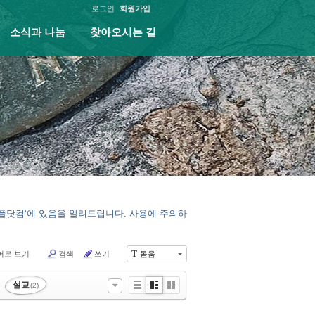
로그인
회원가입
소식과 나눔
찾아오시는 길
피플닷컴’에 있음을 알려드립니다. 사용에 주의하
T
어로 보기
검색
쓰기
돋움
설교
(2)
List
Zine
Gallery