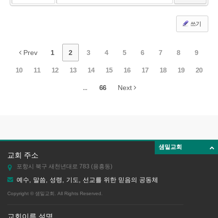
쓰기
Prev
1
2
3
4
5
6
7
8
9
10
11
12
13
14
15
16
17
18
19
20
...
66
Next
샘밑교회
교회 주소
포항시 북구 새천년대로 783 (용흥동)
예수, 말씀, 성령, 기도, 선교를 위한 믿음의 공동체
Copyright © 샘밑교회. All Rights Reserved.
교회이름 설명