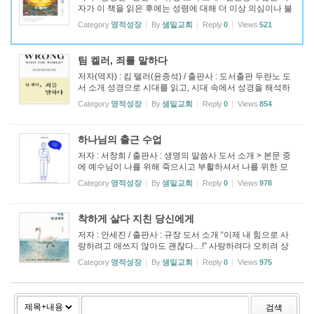
자가 이 책을 읽은 후에는 성령에 대해 더 이상 의심이나 불
안을 느끼지 않을 것입니다. 더불어 성령이 단지 권능만을
Category
영적성장
By
샘밑교회
Reply
0
Views
521
의미하는 것이 아니라 삼위일체의 한 위격(位格)인 것과 성
령의 온전한 사역...
팀 켈러, 죄를 말하다
저자(역자) : 킴 텔러(윤종석) / 출판사 : 도서출판 두란노 도
서 소개 성경으로 시대를 읽고, 시대 속에서 성경을 해석하
는 우리 시대의 멘토, 팀 켈러. 그의 사후 발간되는 첫 신작!
Category
영적성장
By
샘밑교회
Reply
0
Views
854
죄를 죄라고 말하지 않는 시대, 팀 켈러와 함께 추적하는 불
편하지만 위대...
하나님의 출근 수업
저자 : 서창희 / 출판사 : 생명의 말씀사 도서 소개 > 본문 중
에 예수님이 나를 위해 죽으시고 부활하셔서 나를 위한 모
든 일을 다 마치셨습니다. 예수님이 이루신 일 안에 나의 죄
Category
영적성장
By
샘밑교회
Reply
0
Views
978
를 짊어지신 일뿐만 아니라 나의 ‘커리어’를 위한 일도 포함
되어 있음을 믿으...
착하게 살다 지친 당신에게
저자 : 안세진 / 출판사 : 규장 도서 소개 “이제 내 힘으로 사
랑하려고 애쓰지 않아도 괜찮다…!” 사랑하려다 오히려 상
처받고 선을 행하려다 메말라버린 마음이 먼저 베풀어주신
Category
영적성장
By
샘밑교회
Reply
0
Views
975
주님의 사랑으로 다시 숨쉬기 시작한다 내 힘이 아닌 주님
의 은혜로 걸어가는 사...
검색