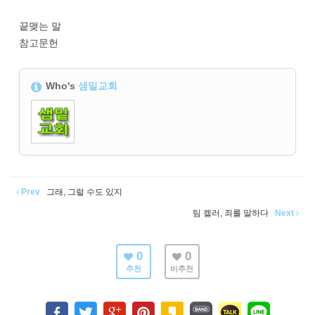
끝맺는 말
참고문헌
Who's
샘밑교회
Prev
그래, 그럴 수도 있지
팀 켈러, 죄를 말하다
Next
0
0
추천
비추천