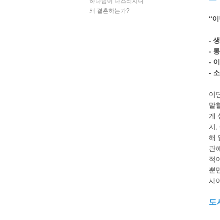
하나님이 다스리시니
왜 결혼하는가?
“이
- 
- 
- 
- 
이단
말할
게 
지,
해 
관해
적이
뿐만
사이
도