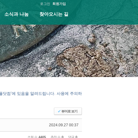
로그인
회원가입
소식과 나눔
찾아오시는 길
피플닷컴’에 있음을 알려드립니다. 사용에 주의하
✔
뷰어로 보기
2024.09.27 00:37
조회 수
4405
추천 수
0
댓글
0