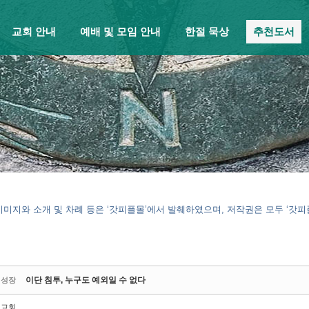
교회 안내
예배 및 모임 안내
한절 묵상
추천도서
이미지와 소개 및 차례 등은 ‘갓피플몰’에서 발췌하였으며, 저작권은 모두 ‘갓
이단 침투, 누구도 예외일 수 없다
적성장
밑교회