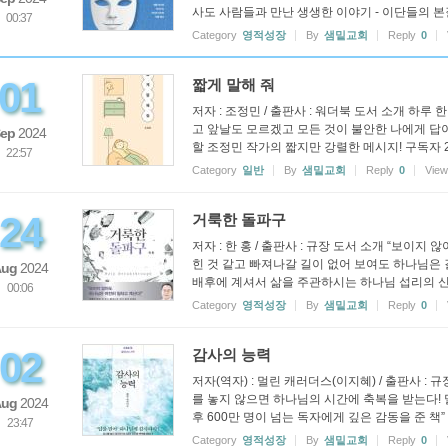
사도 사람들과 만난 생생한 이야기 - 이단들의 본질을
00:37
Category
영적성장
By
샘밑교회
Reply
0
01
짧게 말해 줘
저자 : 조정민 / 출판사 : 워더북 도서 소개 하루
고 앞날도 모르겠고 모든 것이 불안한 나에게 답
ep
2024
할 조정민 작가의 짧지만 강렬한 메시지! 구독자 23만
22:57
Category
일반
By
샘밑교회
Reply
0
Vie
24
거룩한 돌파구
저자 : 한 홍 / 출판사 : 규장 도서 소개 “보이지
힌 것 같고 빠져나갈 길이 없어 보여도 하나님은
Aug
2024
배후에 계셔서 삶을 주관하시는 하나님 섭리의 신비 
00:06
Category
영적성장
By
샘밑교회
Reply
0
02
감사의 능력
저자(역자) : 멀린 캐러더스(이지혜) / 출판사 : 
를 놓지 않으면 하나님의 시간에 축복을 받는다! 
Aug
2024
후 600만 명이 넘는 독자에게 깊은 감동을 준 책” [
23:47
Category
영적성장
By
샘밑교회
Reply
0