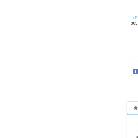
P
36
S