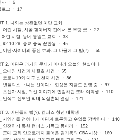
사 ㆍ 5
로그 ㆍ 17
RT 1. 나와는 상관없던 이단 교회
 _ 어린 시절, 시골 할아버지 집에서 본 무당 굿 ㆍ 22
 _어린 시절, 동네 통일교 교회 ㆍ 38
 _ 92.10.28: 종교 중독 끝판왕 ㆍ 45
 _ 이단·사이비의 풍선 효과: 그 나물에 그 밥(?) ㆍ 55
RT 2. 이단은 과거의 문제가 아니라 오늘의 현실이다
 _ 오대양 사건과 세월호 사건 ㆍ 65
 _ 코로나19와 대구 신천지 사건 ㆍ 86
 _ 넷플릭스 〈나는 신이다〉 현상은 지금도 진행 중 ㆍ 97
 _ 초신자 시절, 귀신 이야기에 민감하던 또래 여학생 ㆍ 110
 _ 안식교 신도인 막내 외삼촌의 열심 ㆍ 121
RT 3. 이단들의 밥(?), 캠퍼스 청년 대학생
 _ 사영리를 전하다가 이단과 토론하고 수업을 깜박하다 ㆍ 140
 _ 안전하지 못한 캠퍼스 기독교 동아리 ㆍ 152
 _ 군대 교회 안으로까지 들어온 김기동의 CBA 사상 ㆍ 160
 _ 군대 선임을 통해 구원파로 빠진 교회 후배 ㆍ 171