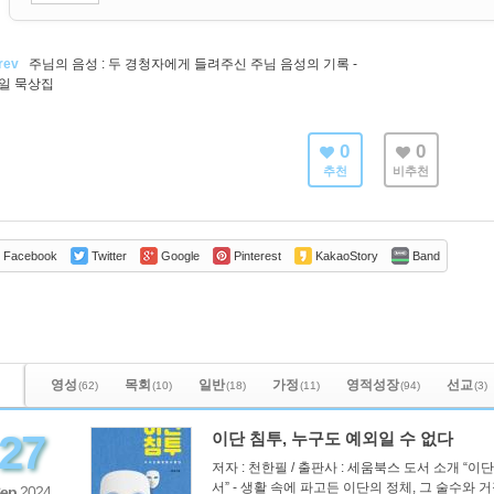
rev
주님의 음성 : 두 경청자에게 들려주신 주님 음성의 기록 -
5일 묵상집
0
0
추천
비추천
Facebook
Twitter
Google
Pinterest
KakaoStory
Band
영성
목회
일반
가정
영적성장
선교
(62)
(10)
(18)
(11)
(94)
(3)
27
이단 침투, 누구도 예외일 수 없다
저자 : 천한필 / 출판사 : 세움북스 도서 소개 “
서” - 생활 속에 파고든 이단의 정체, 그 술수와 거
ep
2024