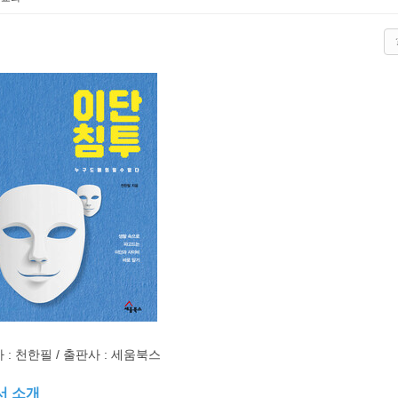
 : 천한필 / 출판사 : 세움북스
서 소개