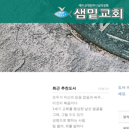
Sketchbook5, 스케치북5
Sketchbook5, 스케치북5
Sketchbook5, 스케치북5
Sketchbook5, 스케치북5
도서 
최근 추천도서
더보기
세요.
모두가 자신의 믿음 없음과 싸우...
이것이 복음이다
1세기 교회를 형성한 낯선 얼굴들
그래, 그럴 수도 있지
영
성령으로 행하는 사람
팀 켈러, 죄를 말하다
샘